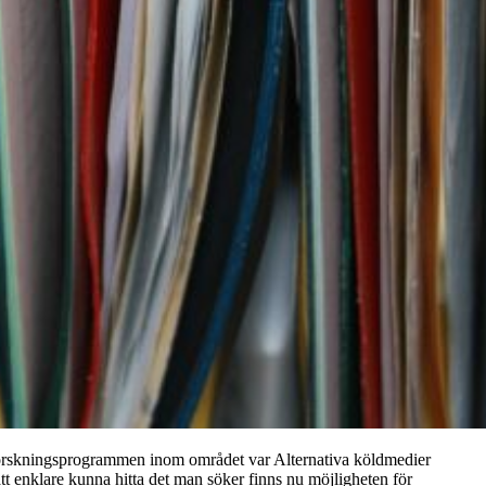
e forskningsprogrammen inom området var Alternativa köldmedier
 enklare kunna hitta det man söker finns nu möjligheten för