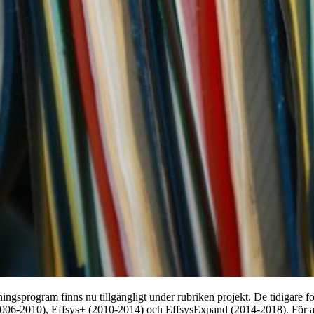
kningsprogram finns nu tillgängligt under rubriken projekt. De tidigar
006-2010), Effsys+ (2010-2014) och EffsysExpand (2014-2018). För att