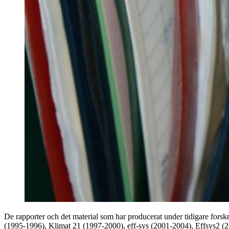
De rapporter och det material som har producerat under tidigare fors
(1995-1996), Klimat 21 (1997-2000), eff-sys (2001-2004), Effsys2 (2