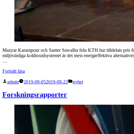
Mazyar Karampour och Samer Sawalha från KTH har tilldelats pris för s
miljövänliga koldioxidsystemet är det mest energieffektiva alternativ
…
”IIR
Fortsätt läsa
award
Publicerat
Publicerat
för
admin
2019-09-05
2019-09-23
nyhet
av
i
CO2
system
Forskningsrapporter
för
butikskyla”