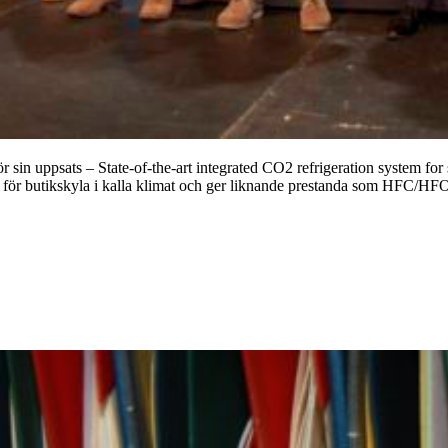
in uppsats – State-of-the-art integrated CO2 refrigeration system for 
et för butikskyla i kalla klimat och ger liknande prestanda som HFC/HF