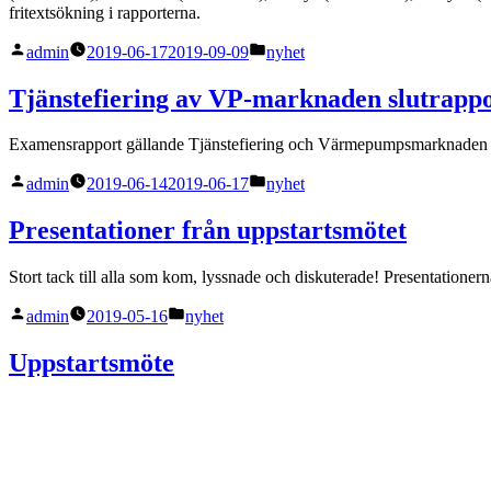
fritextsökning i rapporterna.
Publicerat
Publicerat
admin
2019-06-17
2019-09-09
nyhet
av
i
Tjänstefiering av VP-marknaden slutrapp
Examensrapport gällande Tjänstefiering och Värmepumpsmarknaden av 
Publicerat
Publicerat
admin
2019-06-14
2019-06-17
nyhet
av
i
Presentationer från uppstartsmötet
Stort tack till alla som kom, lyssnade och diskuterade! Presentationerna
Publicerat
Publicerat
admin
2019-05-16
nyhet
av
i
Uppstartsmöte