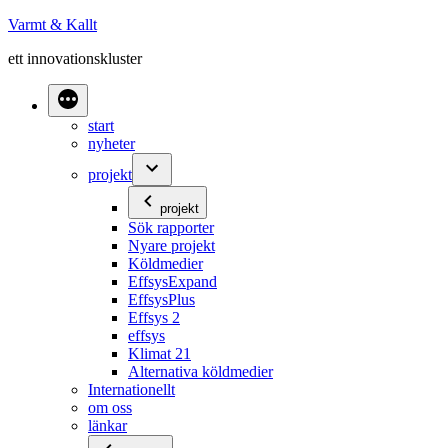
Hoppa
Varmt & Kallt
till
ett innovationskluster
innehåll
start
nyheter
projekt
projekt
Sök rapporter
Nyare projekt
Köldmedier
EffsysExpand
EffsysPlus
Effsys 2
effsys
Klimat 21
Alternativa köldmedier
Internationellt
om oss
länkar