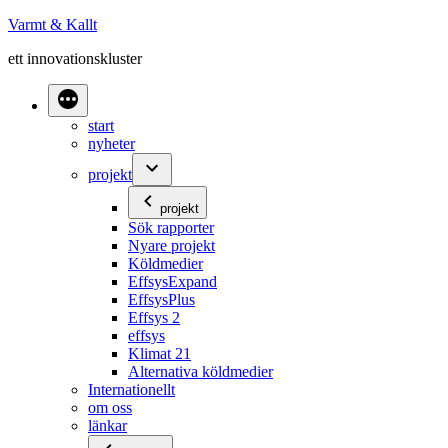
Hoppa
Varmt & Kallt
till
ett innovationskluster
innehåll
start
nyheter
projekt
projekt
Sök rapporter
Nyare projekt
Köldmedier
EffsysExpand
EffsysPlus
Effsys 2
effsys
Klimat 21
Alternativa köldmedier
Internationellt
om oss
länkar