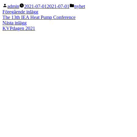
Publicerat
Publicerat
admin
2021-07-01
2021-07-01
nyhet
av
i
Inläggsnavigering
Föregående
Föregående inlägg
inlägg:
The 13th IEA Heat Pump Conference
Nästa
Nästa inlägg
inlägg:
KVPdagen 2021