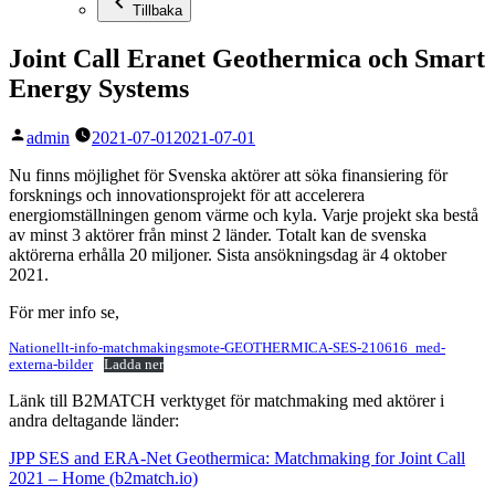
Tillbaka
Joint Call Eranet Geothermica och Smart
Energy Systems
Publicerat
admin
2021-07-01
2021-07-01
av
Nu finns möjlighet för Svenska aktörer att söka finansiering för
forsknings och innovationsprojekt för att accelerera
energiomställningen genom värme och kyla. Varje projekt ska bestå
av minst 3 aktörer från minst 2 länder. Totalt kan de svenska
aktörerna erhålla 20 miljoner. Sista ansökningsdag är 4 oktober
2021.
För mer info se,
Nationellt-info-matchmakingsmote-GEOTHERMICA-SES-210616_med-
externa-bilder
Ladda ner
Länk till B2MATCH verktyget för matchmaking med aktörer i
andra deltagande länder:
JPP SES and ERA-Net Geothermica: Matchmaking for Joint Call
2021 – Home (b2match.io)