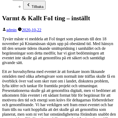
Tillbaka
Varmt & Kallt FoI ting – inställt
Publicerat
admin
2020-10-22
av
Tyvärr måste vi meddela att FoI tinget som planerats till den 18
november på Kistamässan skjuts upp på obestämd tid. Med hänsyn
till den senaste tidens ökande smittspridning i samhället och de
begränsningar som detta medför, har vi gjort bedömningen att
eventet inte skulle gå att genomföra på ett säkert och samtidigt
givande sätt.
Ett av huvudsyftena med eventet är att forskare inom liknande
områden med olika arbetsgivare som normalt inte träffas skulle få en
överblick över vad som sker runt om i landet, diskutera problem,
lyfta idéer och tankar för framtida projekt och utmaningar.
Presentationerna skulle gå att genomföra digitalt, men vi bedömer att
utkomsten från eventet i ett sådant format blir för begränsat för att
motivera den tid och energi som krävs för deltagarnas förberedelser
och genomförande. Vi har verkligen sett fram emot eventet och har
fram tills nu varit hoppfulla att det skulle gå att genomföra som
planerat, men som ni vet har omständigheterna förändrats snabbt den