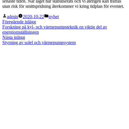
senaste tiden. När läget har stabiliserats och vi återigen kan träffas
utan risk för smittspridning återkommer vi kring tidplan för eventet.
Publicerat
Publicerat
admin
2020-10-22
nyhet
av
i
Inläggsnavigering
Föregående
Föregående inlägg
inlägg:
Forskning på kyl- och värmepumpsteknik en viktig del av
energiomställningen
Nästa
Nästa inlägg
inlägg:
Styrning av solel och värmepumpsystem